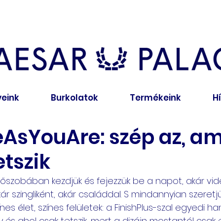
veink
Burkolatok
Termékeink
H
AsYouAre: szép az, am
tszik
őszobában kezdjük és fejezzük be a napot, akár vidé
r szingliként, akár családdal. S mindannyian szeretjük
nes élet, színes felületek: a FinishPlus-szal egyedi h
és ahol csak tetszik, mert a dizájn mostantól csak 