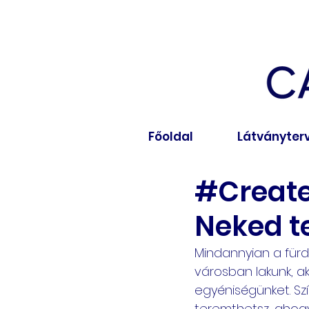
Főoldal
Látványter
#Create
Neked te
Mindannyian a fürd
városban lakunk, aká
egyéniségünket. Szí
teremthetsz, ahogy 