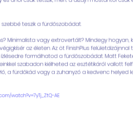
k szebbé teszik a fürdőszobádat.
? Minimalista vagy extrovertált? Mindegy hogyan, ki
égigkísér az életen. Az öt FinishPlus felületdizájnnal t
ízlésedre formálhatod a fürdőszobádat. Matt Feket
nkkel szabadon kiélheted az esztétikáról vallott fel
ó, a fürdőkád vagy a zuhanyzó a kedvenc helyed l
.com/watch?v=7yTj_ZtQ-AE