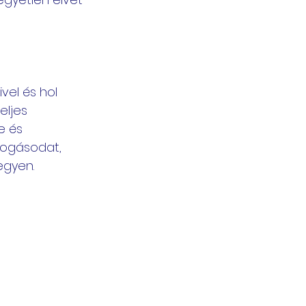
vel és hol 
eljes 
e és 
fogásodat, 
egyen.