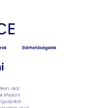
írek
Elérhetőségeink
i
ken, akár 
 kifejezni 
angsúlyokat 
egyetlen elvet 