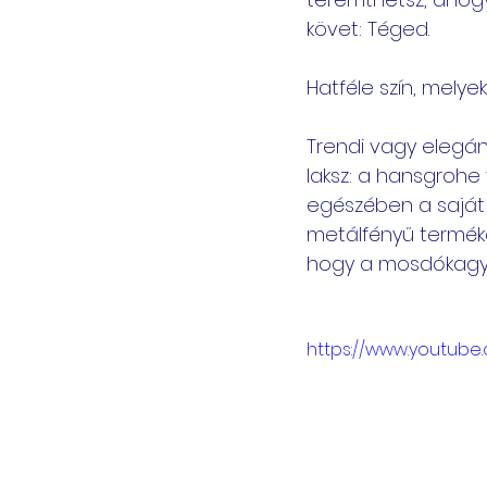
követ: Téged. 
Hatféle szín, melye
Trendi vagy elegáns
laksz: a hansgrohe v
egészében a saját 
metálfényű termékei
hogy a mosdókagyl
https://www.youtube