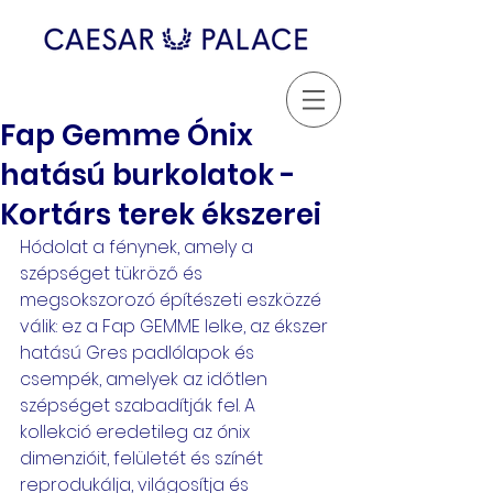
Fap Gemme Ónix
hatású burkolatok -
Kortárs terek ékszerei
Hódolat a fénynek, amely a 
szépséget tükröző és 
megsokszorozó építészeti eszközzé 
válik: ez a Fap GEMME lelke, az ékszer 
hatású Gres padlólapok és 
csempék, amelyek az időtlen 
szépséget szabadítják fel. A 
kollekció eredetileg az ónix 
dimenzióit, felületét és színét 
reprodukálja, világosítja és 