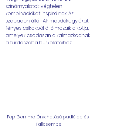
színárnyalatok végtelen 
kombinációkat inspirálnak. Az 
szabadon álló FAP mosdókagylókat 
fényes csíkokból álló mozaik alkotja, 
amelyek csodásan alkalmazkodnak 
a fürdőszoba burkolataihoz.
Fap Gemme Ónix hatású padlólap és 
Falicsempe