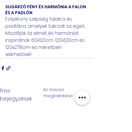
SUGÁRZÓ FÉNY ÉS HARMÓNIA A FALON 
ÉS A PADLÓN
Folyékony szépség falakra és 
padlókra, amelyek tükrözik az eget, 
kitisztítják az elmét és harmóniát 
inspirálnak. 60x120cm, 120x120cm és 
120x278cm-es méretben 
elérhetőek!
Az összes
Friss
megtekintése
bejegyzések