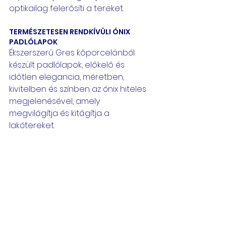
optikailag felerősíti a tereket.
TERMÉSZETESEN RENDKÍVÜLI ÓNIX 
PADLÓLAPOK
Ékszerszerű Gres kőporcelánból 
készült padlólapok, előkelő és 
időtlen elegancia, méretben, 
kivitelben és színben az ónix hiteles 
megjelenésével, amely 
megvilágítja és kitágítja a 
lakótereket.