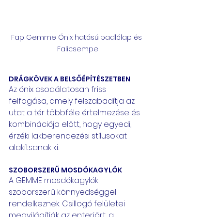
Fap Gemme Ónix hatású padlólap és 
Falicsempe
DRÁGKÖVEK A BELSŐÉPÍTÉSZETBEN
Az ónix csodálatosan friss 
felfogása, amely felszabadítja az 
utat a tér többféle értelmezése és 
kombinációja előtt, hogy egyedi, 
érzéki lakberendezési stílusokat 
alakítsanak ki.
SZOBORSZERŰ MOSDÓKAGYLÓK 
A GEMME mosdókagylók 
szoborszerű könnyedséggel 
rendelkeznek. Csillogó felületei 
megvilágítják az enteriőrt, a 