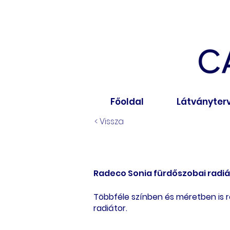
Főoldal
Látványter
< Vissza
Radeco Sonia fürdőszobai radi
Többféle színben és méretben is 
radiátor.