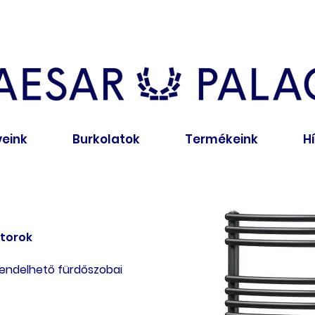
veink
Burkolatok
Termékeink
H
átorok
rendelhető fürdőszobai