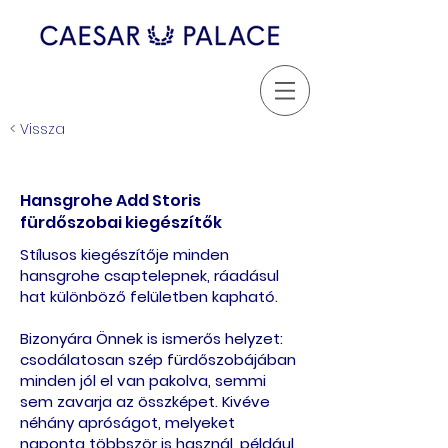
< Vissza
Hansgrohe Add Storis
fürdőszobai kiegészítők
Stílusos kiegészítője minden
hansgrohe csaptelepnek, ráadásul
hat különböző felületben kapható.
Bizonyára Önnek is ismerős helyzet:
csodálatosan szép fürdőszobájában
minden jól el van pakolva, semmi
sem zavarja az összképet. Kivéve
néhány apróságot, melyeket
naponta többször is használ, például