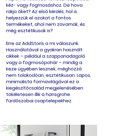
kéz- vagy fogmosáshoz. De hova
rakja őket? Az első kérdés: hol is
helyezzük el azokat a fontos
termékeket, ahol nem zavarnak, és
még esztétikusak is?
Erre az AddStoris a mi válaszunk.
Használatával a gyakran használt
cikkek – például a szappanadagoló
vagy a fogmosópohár – mindig a
keze ügyében lesznek, méghozzá
nem tolakodóan, esztétikusan. Lapos,
minimalista formavilágával ez a
kiegészítőcsalád megjelenésében
tökéletesen illik a hansgrohe
fürdőszobai csaptelepekhez.