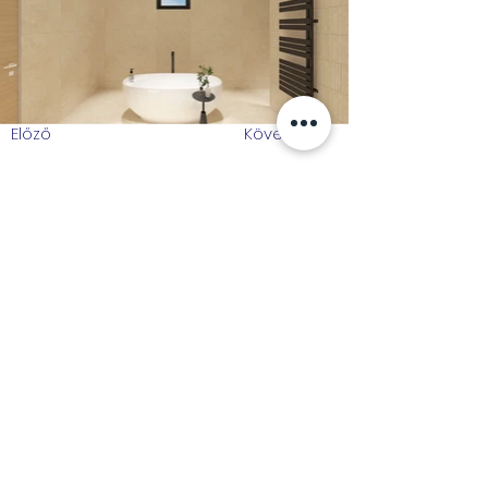
Előző
Következő
Elérhetőségeink:
Telefonszám:
+ 36 62 663-250
+36 70 945-5025
Email:
caesarpalace@t-online.hu
Címünk: