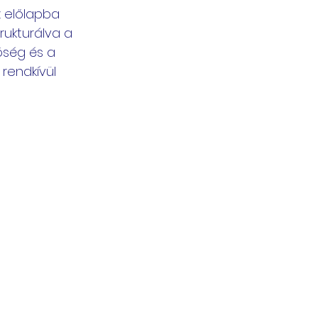
 előlapba 
trukturálva a 
ség és a 
rendkívül 