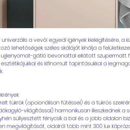
i univerzális a vevői egyedi igények kielégítésére, a 
ozó lehetőségek széles skáláját kínálja a felületkezel
 ujjlenyomat-gátló bevonattal ellátott szupermatt f
esztétikájukkal és kifinomult tapintásukkal a legma
k.
ekrények
relt tükrök (opcionálisan fűtéssel) és a tükrös szekré
ókagyló-világítással) harmonikusan illeszkednek a s
hén süllyesztett fénycsík a bal és a jobb oldalon biz
len megvilágítását, oldalról több mint 300 lux kápr