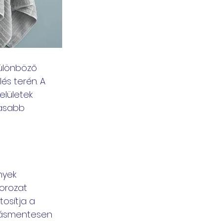
különböző 
és terén. A 
elületek 
gasabb 
nyek 
orozat 
tosítja a 
ázásmentesen 