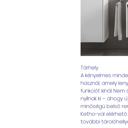
Tárhely
A kényelmes minde
használ, amely len
funkciót kínál. Nem 
nyílnak ki – ahogy 
minőségű belső ren
Ketho-val elérhető t
további tárolóhellye