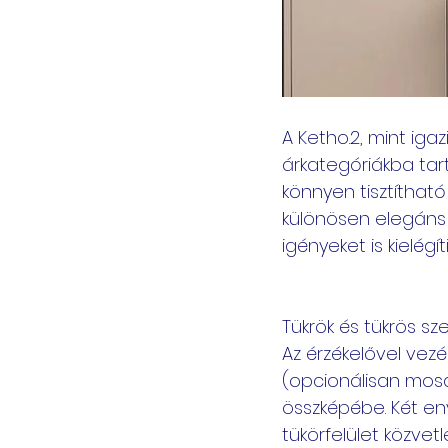
A Ketho.2, mint igaz
árkategóriákba tart
könnyen tisztítható
különösen elegáns 
igényeket is kielégíti
Tükrök és tükrös sz
Az érzékelővel vezé
(opcionálisan mosd
összképébe. Két eny
tükörfelület közvet