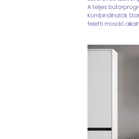
A teljes bútorpro
Kombinálhatók Star
feletti mosdó alka