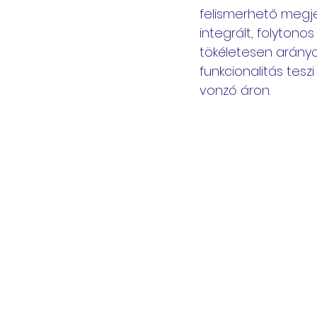
felismerhető megj
integrált, folytonos
tökéletesen arány
funkcionalitás tesz
vonzó áron.