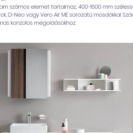
gram számos elemet tartalmaz, 400-1600 mm széless
ck, D-Neo vagy Vero Air ME sorozatú mosdókkal. Szá
lmas konzolos megoldásokhoz.