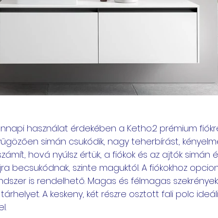
nnapi használat érdekében a Ketho.2 prémium fiókr
yűgözően simán csukódik, nagy teherbírást, kényel
számít, hová nyúlsz értük, a fiókok és az ajtók simán 
újra becsukódnak, szinte maguktól. A fiókokhoz opcion
dszer is rendelhető. Magas és félmagas szekrények 
árhelyet. A keskeny, két részre osztott fali polc ideál
l.