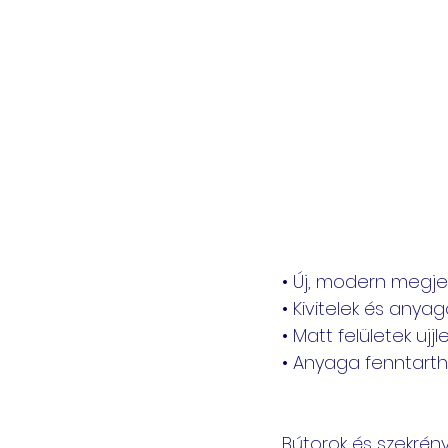
• Új, modern megje
• Kivitelek és anya
• Matt felületek uj
• Anyaga fenntarth
Bútorok és szekrén