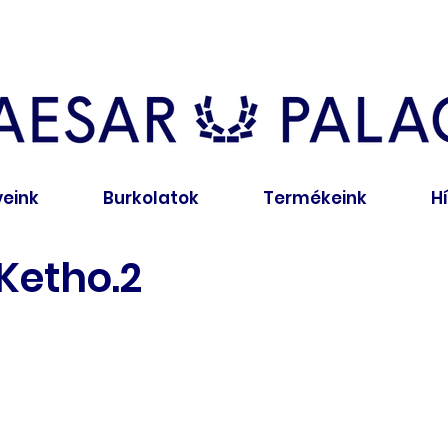
veink
Burkolatok
Termékeink
H
Ketho.2