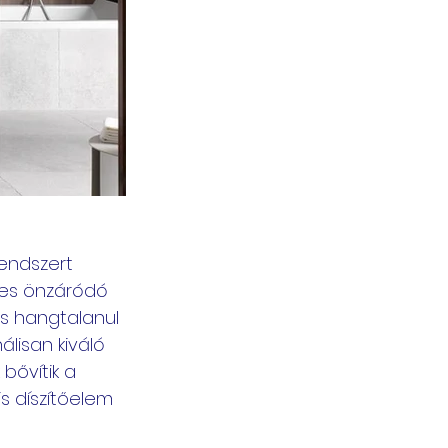
endszert 
mes önzáródó 
és hangtalanul 
álisan kiváló 
bővítik a 
is díszítőelem 