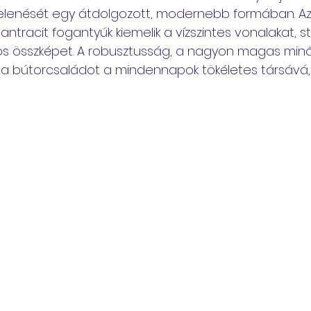
elenését egy átdolgozott, modernebb formában. Az
 antracit fogantyúk kiemelik a vízszintes vonalakat, s
os összképet. A robusztusság, a nagyon magas minő
i a bútorcsaládot a mindennapok tökéletes társává, 