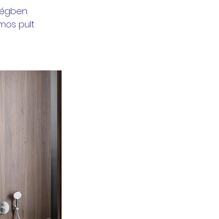
égben. 
mos pult 