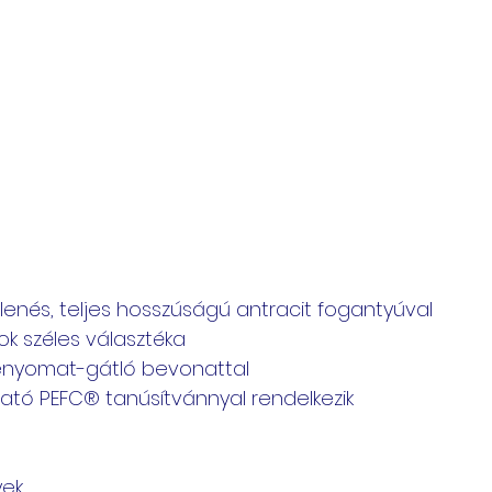
lenés, teljes hosszúságú antracit fogantyúval
gok széles választéka
jlenyomat-gátló bevonattal
ató PEFC® tanúsítvánnyal rendelkezik
yek