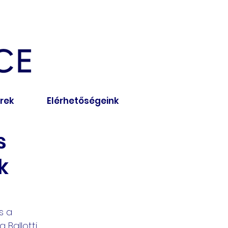
írek
Elérhetőségeink
s
k
s a 
 Ballotti 