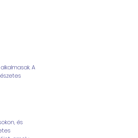
 alkalmasak.. A 
mészetes 
okon, és 
etes 