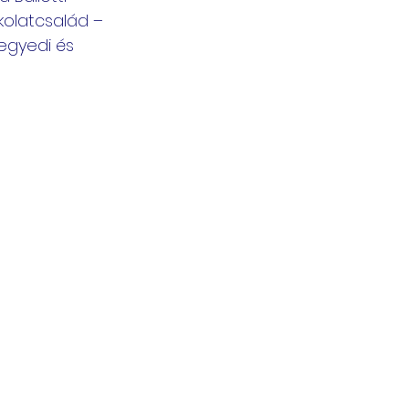
olatcsalád – 
egyedi és 