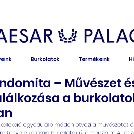
veink
Burkolatok
Termékeink
H
Indomita – Művészet é
alálkozása a burkolato
an
 kollekció egyedülálló módon ötvözi a művészetet é
tre keltve a kerámia burkolatok új dimenzióját. A Letizia