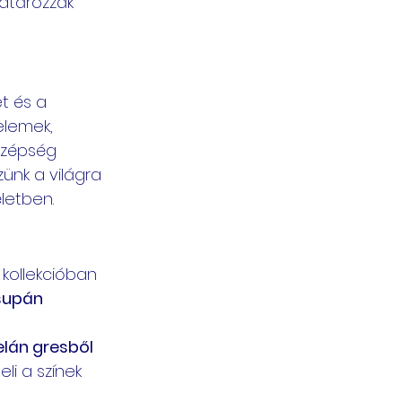
határozzák 
t és a 
elemek, 
szépség 
zünk a világra 
letben.
kollekcióban 
supán 
lán gresből 
li a színek 