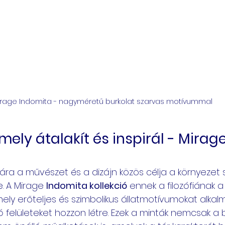
irage Indomita - nagyméretű burkolat szarvas motívummal
ely átalakít és inspirál - Mirage
ámára a művészet és a dizájn közös célja a környezet
e. A Mirage 
Indomita kollekció
 ennek a filozófiának a
ely erőteljes és szimbolikus állatmotívumokat alkal
ó felületeket hozzon létre. Ezek a minták nemcsak a 