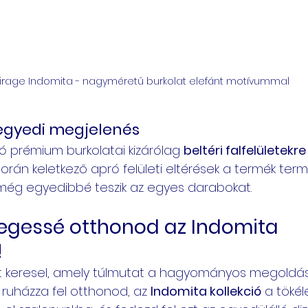
irage Indomita - nagyméretű burkolat elefánt motívummal
s egyedi megjelenés
ió prémium burkolatai kizárólag 
beltéri falfelületekre
orán keletkező apró felületi eltérések a termék ter
 még egyedibbé teszik az egyes darabokat.
egessé otthonod az Indomita 
!
ot keresel, amely túlmutat a hagyományos megoldás
 ruházza fel otthonod, az 
Indomita kollekció
 a tökél