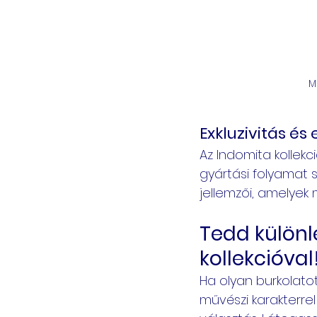
M
Exkluzivitás é
Az Indomita kollekc
gyártási folyamat s
jellemzői, amelyek
Tedd különl
kollekcióval
Ha olyan burkolat
művészi karakterrel