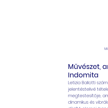
M
Művészet, am
Indomita
Letizia Ballotti sz
jelentéstelivé tétel
megtestesítője, am
dinamikus és vibrál