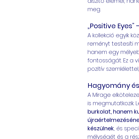
díszítő elemei, han
meg.
„Positive Eyes
A kollekció egyik k
reményt testesíti m
hanem egy mélyebb
fontosságát. Ez a v
pozitív szemlélette
Hagyomány és
A Mirage elkötelez
is megmutatkozik. L
burkolat, hanem k
újraértelmezéséne
készülnek
, és spec
mélységét és a rés