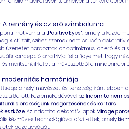
em önálló műalkotások is, amelyek a tér karakterét 
” – A remény és az erő szimbóluma
özponti motívuma a 
„Positive Eyes”
, amely a küzdelme
eg. A stilizált, színes szemek nem csupán dekoratív 
 üzenetet hordoznak: az optimizmus, az erő és a 
izuális koncepció arra hívja fel a figyelmet, hogy néz
l, és merítsünk ihletet a művészetből a mindennapi é
 modernitás harmóniája
ettsége a helyi művészet és tehetség iránt ebben a 
etizia Ballotti közreműködésével az 
Indomita nem c
ulturális örökségünk megőrzésének és kortárs 
k eszköze
. Az Indomita dekoratív lapok 
Mirage porce
iális kézműves technológiával díszítettek, amely kieme
zletek gazdagságát.