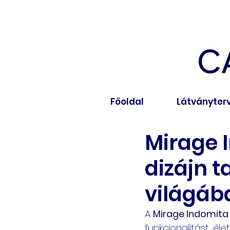
Főoldal
Látványter
Mirage 
dizájn t
világáb
A 
Mirage Indomita
funkcionalitást, éle