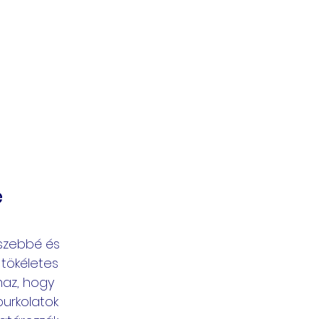
 
 szebbé és 
 tökéletes 
maz, hogy 
burkolatok 