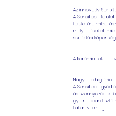
Az innovatív Sensit
A Sensitech felüle
felületére mikrorész
mélyedéseket, mikö
súrlódási képesség
A kerámia felület 
Nagyobb higiénia 
A Sensitech gyártá
és szennyeződés be
gyorsabban tisztítha
takarítva meg.