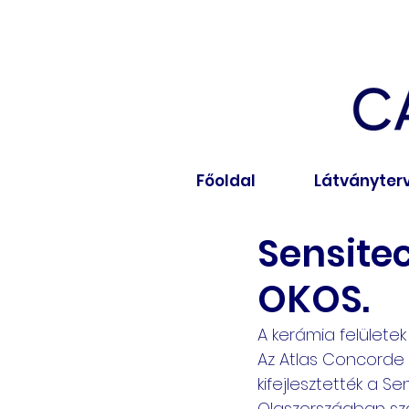
Főoldal
Látványter
Sensite
OKOS.
A kerámia felületek 
Az Atlas Concorde
kifejlesztették a S
Olaszországban szab