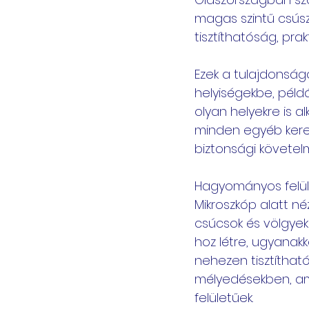
magas szintű csúsz
tisztíthatóság, prak
Ezek a tulajdonság
helyiségekbe, péld
olyan helyekre is a
minden egyéb keres
biztonsági követelm
Hagyományos felüle
Mikroszkóp alatt n
csúcsok és völgyek
hoz létre, ugyanakk
nehezen tisztíthat
mélyedésekben, ami
felületűek.