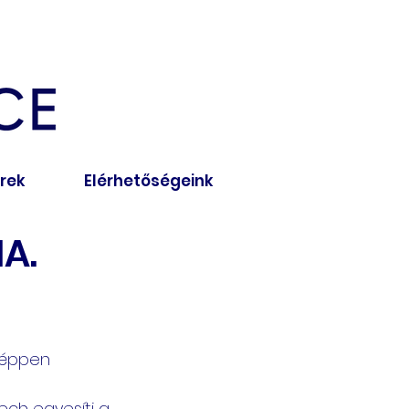
írek
Elérhetőségeink
A.
képpen 
ech egyesíti a 