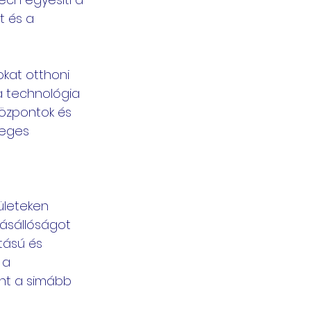
 és a 
kat otthoni 
a technológia 
központok és 
leges 
ületeken 
zásállóságot 
tású és 
 a 
int a simább 