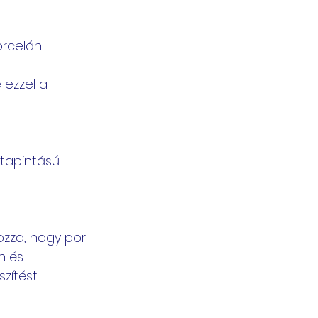
orcelán 
ezzel a 
tapintású.
ozza, hogy por 
n és 
zítést 