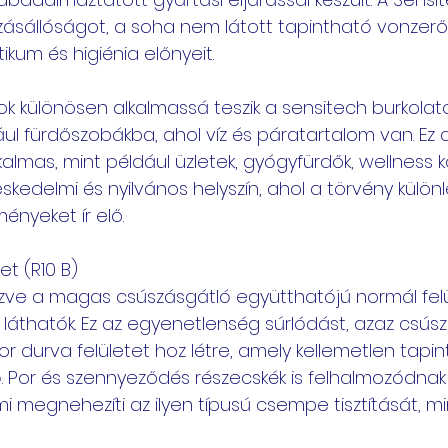
ásállóságot, a soha nem látott tapintható vonzerőt
tikum és higiénia előnyeit.
ok különösen alkalmassá teszik a sensitech burkolato
ául fürdőszobákba, ahol víz és páratartalom van. Ez 
lkalmas, mint például üzletek, gyógyfürdők, wellness 
kedelmi és nyilvános helyszín, ahol a törvény külön
ényeket ír elő.
t (R10 B)
ézve a magas csúszásgátló együtthatójú normál fel
 láthatók. Ez az egyenetlenség súrlódást, azaz csús
or durva felületet hoz létre, amely kellemetlen tapin
ó. Por és szennyeződés részecskék is felhalmozódnak
 megnehezíti az ilyen típusú csempe tisztítását, m