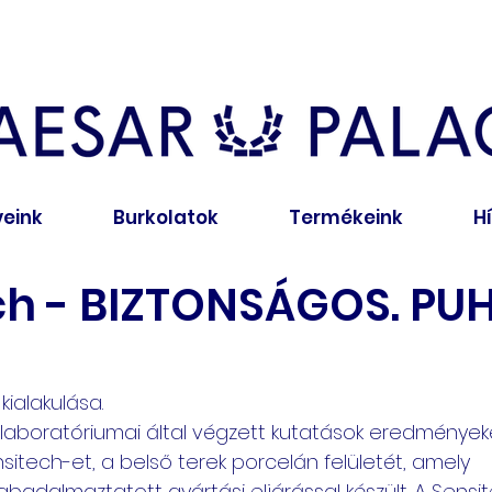
veink
Burkolatok
Termékeink
H
ch - BIZTONSÁGOS. PUH
kialakulása.
 laboratóriumai által végzett kutatások eredménye
ensitech-et, a belső terek porcelán felületét, amely 
adalmaztatott gyártási eljárással készült. A Sensit