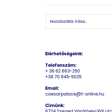
Hozzászólás írása...
Mirage ReStone – A kő
hatású burkolat időtlen
bölcsessége, újra
Elérhetőségeink:
megszületve
Telefonszám:
+ 36 62 663-250
+36 70 945-5025
Email:
caesarpalace@t-online.hu
Címünk:
6724 Szeged Vásárhelyi Pál utc