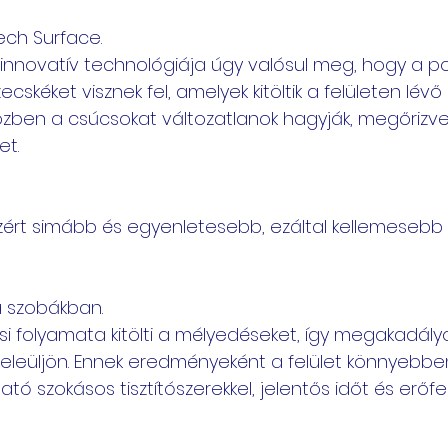
ech Surface.
t innovatív technológiája úgy valósul meg, hogy a p
ecskéket visznek fel, amelyek kitöltik a felületen lévő 
zben a csúcsokat változatlanok hagyják, megőrizve 
et.
ezért simább és egyenletesebb, ezáltal kellemesebb 
a szobákban.
si folyamata kitölti a mélyedéseket, így megakadály
leüljön. Ennek eredményeként a felület könnyebbe
tó szokásos tisztítószerekkel, jelentős időt és erőfes