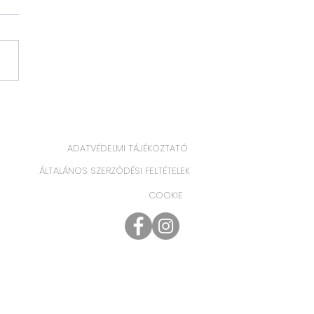
age Plumage –
or a design burkolat
észetté válik
ADATVÉDELMI TÁJÉKOZTATÓ
ÁLTALÁNOS SZERZŐDÉSI FELTÉTELEK
COOKIE