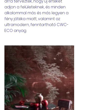
arra terveztek, hogy új értéket 
adjon a felületeknek, és minden 
alkalommal más és más legyen a 
fény játéka miatt, valamint az 
ultramodern, fenntartható CWC-
ECO anyag.