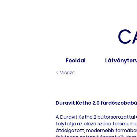
Főoldal
Látványter
< Vissza
< Vissza
Duravit Ketho 2.0 fürdőszobab
A Duravit Ketho.2 bútorsorozattal
folytatja az előző széria felismer
átdolgozott, modernebb formában.