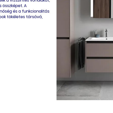
lik a vízszintes vonalakat,
s összképet. A
őség és a funkcionalitás
ok tökéletes társává,