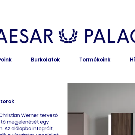
veink
Burkolatok
Termékeink
H
útorok
 Christian Werner tervező
hető megjelenését egy
 Az előlapba integrált,