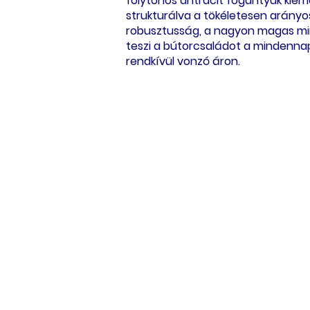
folytonos antracit fogantyúk kieme
strukturálva a tökéletesen arányo
robusztusság, a nagyon magas min
teszi a bútorcsaládot a mindennap
rendkívül vonzó áron.