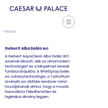
< Vissza
Geberit Alba bidés wc
A Geberit AquaClean Alba bidés WC
azoknak készült, akik az ultramodern
technológiát és a kényelmet keresik
fürdőszobájukba. A WhirlSpray bidés
wc zuhanytechnológia, a TurboFlush
örvénylő wc öblítési rendszer mind
hozzájárulnak ahhoz, hogy a mosdó
használata feledhetetlen és
higiénikus élmény legyen.