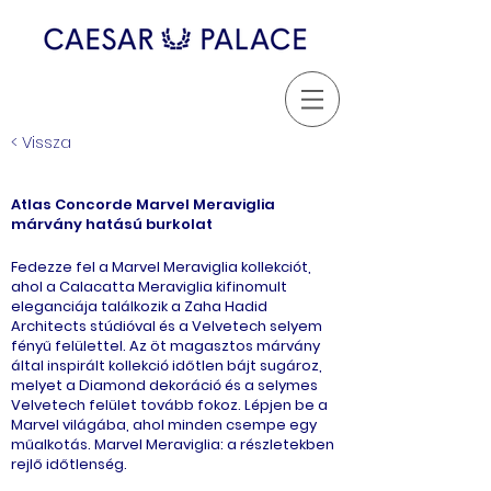
< Vissza
Atlas Concorde Marvel Meraviglia
márvány hatású burkolat
Fedezze fel a Marvel Meraviglia kollekciót,
ahol a Calacatta Meraviglia kifinomult
eleganciája találkozik a Zaha Hadid
Architects stúdióval és a Velvetech selyem
fényű felülettel. Az öt magasztos márvány
által inspirált kollekció időtlen bájt sugároz,
melyet a Diamond dekoráció és a selymes
Velvetech felület tovább fokoz. Lépjen be a
Marvel világába, ahol minden csempe egy
műalkotás. Marvel Meraviglia: a részletekben
rejlő időtlenség.